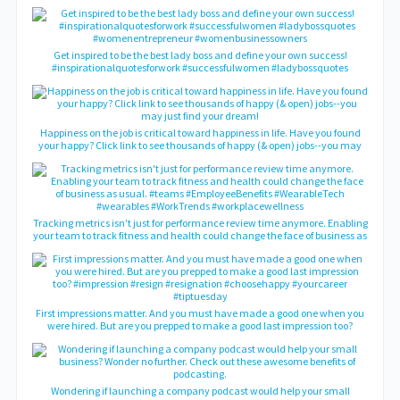
the field you want to be in.
‪Get inspired to be the best lady boss and define your own success!
#inspirationalquotesforwork #successfulwomen #ladybossquotes
#womenentrepreneur #womenbusinessowners‬
Happiness on the job is critical toward happiness in life. Have you found
your happy? Click link to see thousands of happy (& open) jobs--you may
just find your dream!
Tracking metrics isn't just for performance review time anymore. Enabling
your team to track fitness and health could change the face of business as
usual. #teams #EmployeeBenefits #WearableTech #wearables
#WorkTrends #workplacewellness
First impressions matter. And you must have made a good one when you
were hired. But are you prepped to make a good last impression too?
#impression #resign #resignation #choosehappy #yourcareer #tiptuesday
Wondering if launching a company podcast would help your small