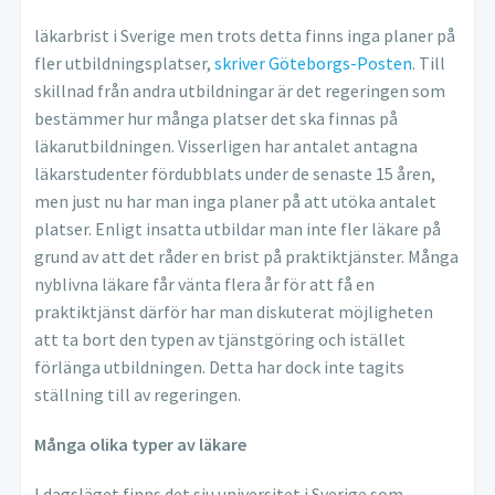
läkarbrist i Sverige men trots detta finns inga planer på
fler utbildningsplatser,
skriver Göteborgs-Posten
. Till
skillnad från andra utbildningar är det regeringen som
bestämmer hur många platser det ska finnas på
läkarutbildningen. Visserligen har antalet antagna
läkarstudenter fördubblats under de senaste 15 åren,
men just nu har man inga planer på att utöka antalet
platser. Enligt insatta utbildar man inte fler läkare på
grund av att det råder en brist på praktiktjänster. Många
nyblivna läkare får vänta flera år för att få en
praktiktjänst därför har man diskuterat möjligheten
att ta bort den typen av tjänstgöring och istället
förlänga utbildningen. Detta har dock inte tagits
ställning till av regeringen.
Många olika typer av läkare
I dagsläget finns det sju universitet i Sverige som