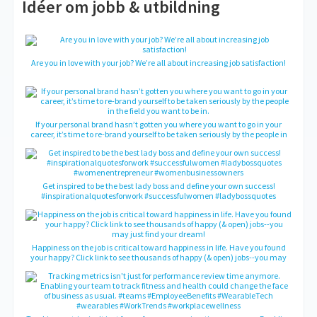
Idéer om jobb & utbildning
Are you in love with your job? We’re all about increasing job satisfaction!
If your personal brand hasn’t gotten you where you want to go in your
career, it’s time to re-brand yourself to be taken seriously by the people in
the field you want to be in.
‪Get inspired to be the best lady boss and define your own success!
#inspirationalquotesforwork #successfulwomen #ladybossquotes
#womenentrepreneur #womenbusinessowners‬
Happiness on the job is critical toward happiness in life. Have you found
your happy? Click link to see thousands of happy (& open) jobs--you may
just find your dream!