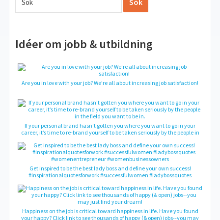
Idéer om jobb & utbildning
Are you in love with your job? We’re all about increasing job satisfaction!
If your personal brand hasn’t gotten you where you want to go in your
career, it’s time to re-brand yourself to be taken seriously by the people in
the field you want to be in.
‪Get inspired to be the best lady boss and define your own success!
#inspirationalquotesforwork #successfulwomen #ladybossquotes
#womenentrepreneur #womenbusinessowners‬
Happiness on the job is critical toward happiness in life. Have you found
your happy? Click link to see thousands of happy (& open) jobs--you may